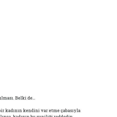
rılması. Belki de…
 bir kadının kendini var etme çabasıyla
ınca, kadının bu suniliği reddedip