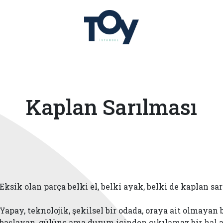
Kaplan Sarılması
Eksik olan parça belki el, belki ayak, belki de kaplan sa
Yapay, teknolojik, şekilsel bir odada, oraya ait olmayan
başlayan, gülünç ama durum içinden çıkılamaz bir hal al