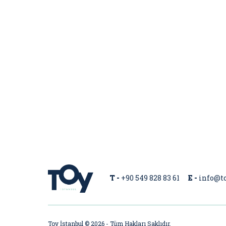
T -
+90 549 828 83 61
E -
info@t
Toy İstanbul © 2026 - Tüm Hakları Saklıdır.